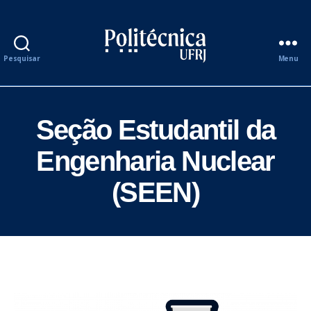
Pesquisar
Menu
Semana
de
Acolhimento
aos
Seção Estudantil da
Calouros
2026.2
Engenharia Nuclear
(SEEN)