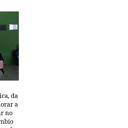
ica, da
orar a
ar no
âmbio