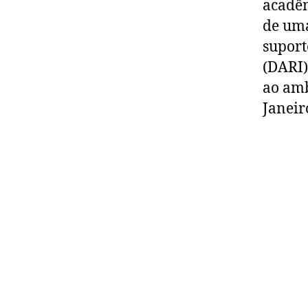
acadêm
de uma
suport
(DARI)
ao amb
Janeir