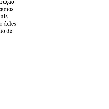
trução
ecemos
nais
o deles
Rio de