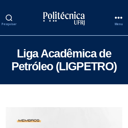
Pesquisar
Menu
Semana
de
Acolhimento
aos
Liga Acadêmica de
Calouros
2026.2
Petróleo (LIGPETRO)